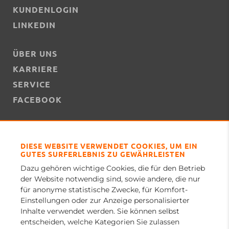
KUNDENLOGIN
LINKEDIN
ÜBER UNS
KARRIERE
SERVICE
FACEBOOK
KONTAKT
NEWS
DIESE WEBSITE VERWENDET COOKIES, UM EIN
GUTES SURFERLEBNIS ZU GEWÄHRLEISTEN
REFERENZEN
Dazu gehören wichtige Cookies, die für den Betrieb
YOUTUBE
der Website notwendig sind, sowie andere, die nur
für anonyme statistische Zwecke, für Komfort-
Einstellungen oder zur Anzeige personalisierter
WARTUNGSTERMIN
Inhalte verwendet werden. Sie können selbst
entscheiden, welche Kategorien Sie zulassen