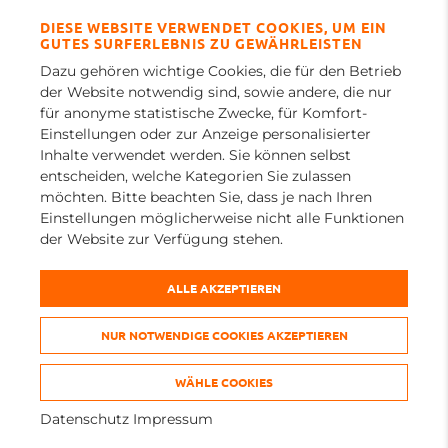
NEWS
DIESE WEBSITE VERWENDET COOKIES, UM EIN
GUTES SURFERLEBNIS ZU GEWÄHRLEISTEN
REFERENZEN
Dazu gehören wichtige Cookies, die für den Betrieb
YOUTUBE
der Website notwendig sind, sowie andere, die nur
für anonyme statistische Zwecke, für Komfort-
Einstellungen oder zur Anzeige personalisierter
WARTUNGSTERMIN
Inhalte verwendet werden. Sie können selbst
entscheiden, welche Kategorien Sie zulassen
möchten. Bitte beachten Sie, dass je nach Ihren
ROBEL Group
Einstellungen möglicherweise nicht alle Funktionen
der Website zur Verfügung stehen.
ALLE AKZEPTIEREN
IMPRESSUM
DATENSCHUTZ
NUR NOTWENDIGE COOKIES AKZEPTIEREN
AGB
WÄHLE COOKIES
COOKIE EINSTELLUNGEN
Datenschutz
Impressum
COPYRIGHT 2026